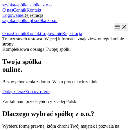
szybka-spółka
spółka z o.o
O nas
Cennik
Kontakt
Logowanie
Rejestracja
szybka-spółka.pl
spółka z o.o.
O nas
Cennik
Kontakt
Logowanie
Rejestracja
To przestrzeń testowa. Więcej informacji znajdziesz w regulaminie
strony.
Kompleksowa obsługa Twojej spółki
Twoja spółka
online.
Bez wychodzenia z domu. W stu procentach
zdalnie.
Dołącz teraz
Zobacz ofertę
Zaufali nam przedsiębiorcy z całej Polski
Dlaczego wybrać spółkę z o.o.?
Wybierz formę prawną, która chroni Twój majątek i pozwala na