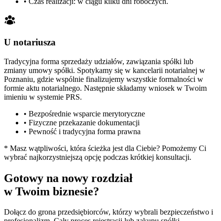
• Czas realizacji: w ciągu kilku dni roboczych.
U notariusza
Tradycyjna forma sprzedaży udziałów, zawiązania spółki lub
zmiany umowy spółki. Spotykamy się w kancelarii notarialnej w
Poznaniu, gdzie wspólnie finalizujemy
wszystkie formalności w
formie aktu notarialnego. Następnie składamy wniosek w Twoim
imieniu w systemie PRS.
• Bezpośrednie wsparcie merytoryczne
• Fizyczne przekazanie dokumentacji
• Pewność i tradycyjna forma prawna
* Masz wątpliwości, która ścieżka jest dla Ciebie? Pomożemy Ci
wybrać najkorzystniejszą opcję podczas krótkiej konsultacji.
Gotowy na nowy rozdział
w Twoim biznesie?
Dołącz do grona przedsiębiorców, którzy wybrali bezpieczeństwo i
profesjonalizm.
Cały proces rejestracji lub zakupu spółki